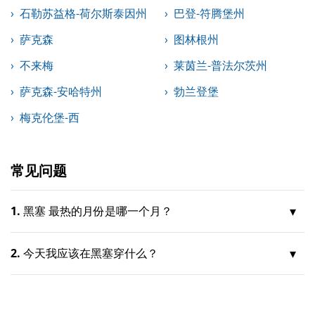
石勒苏益格-荷尔斯泰因州
巴登-符腾堡州
萨克森
图林根州
不来梅
莱茵兰-普法尔茨州
萨克森-安哈特州
勃兰登堡
梅克伦堡-西
常见问题
1.
黑塞 最热的月份是哪一个月？
2.
今天我应该在黑塞穿什么？