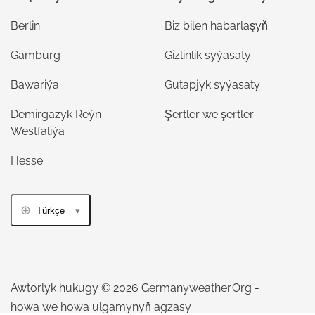
Berlin
Biz bilen habarlaşyň
Gamburg
Gizlinlik syýasaty
Bawariýa
Gutapjyk syýasaty
Demirgazyk Reýn-
Şertler we şertler
Westfaliýa
Hesse
Türkçe
Awtorlyk hukugy © 2026 Germanyweather.Org -
howa we howa ulgamynyň agzasy