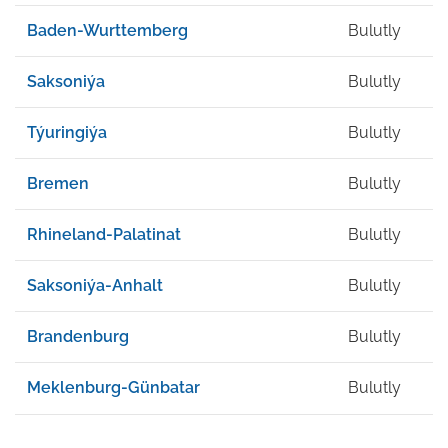
Baden-Wurttemberg
Bulutly
Saksoniýa
Bulutly
Týuringiýa
Bulutly
Bremen
Bulutly
Rhineland-Palatinat
Bulutly
Saksoniýa-Anhalt
Bulutly
Brandenburg
Bulutly
Meklenburg-Günbatar
Bulutly