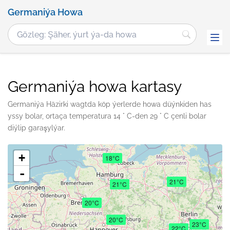
Germaniýa Howa
Germaniýa howa kartasy
Germaniýa Häzirki wagtda köp ýerlerde howa düýnkiden has
yssy bolar, ortaça temperatura 14 ° C-den 29 ° C çenli bolar
diýlip garaşylýar.
+
18°C
-
21°C
21°C
20°C
20°C
23°C
22°C