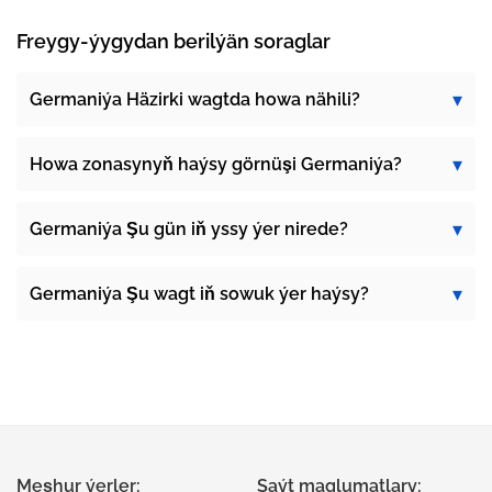
Freygy-ýygydan berilýän soraglar
Germaniýa Häzirki wagtda howa nähili?
Howa zonasynyň haýsy görnüşi Germaniýa?
Germaniýa Şu gün iň yssy ýer nirede?
Germaniýa Şu wagt iň sowuk ýer haýsy?
Meşhur ýerler:
Saýt maglumatlary: