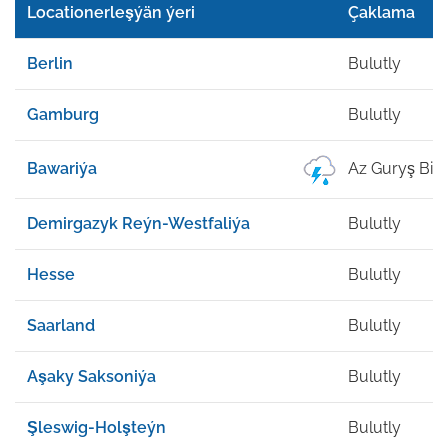
Locationerleşýän ýeri
Çaklama
Berlin
Bulutly
Gamburg
Bulutly
Bawariýa
Az Guryş Bil
Demirgazyk Reýn-Westfaliýa
Bulutly
Hesse
Bulutly
Saarland
Bulutly
Aşaky Saksoniýa
Bulutly
Şleswig-Holşteýn
Bulutly