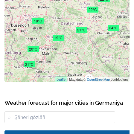
22°C
18°C
24°C
21°C
19°C
20°C
21°C
Leaflet
24°C
| Map data ©
OpenStreetMap
contributors
Weather forecast for major cities in Germaniýa