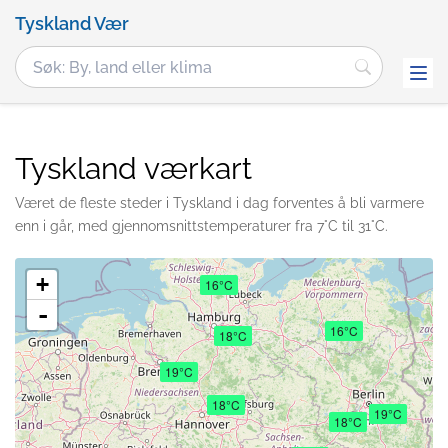
Tyskland Vær
Tyskland værkart
Været de fleste steder i Tyskland i dag forventes å bli varmere
enn i går, med gjennomsnittstemperaturer fra 7°C til 31°C.
+
16°C
-
16°C
18°C
19°C
18°C
19°C
18°C