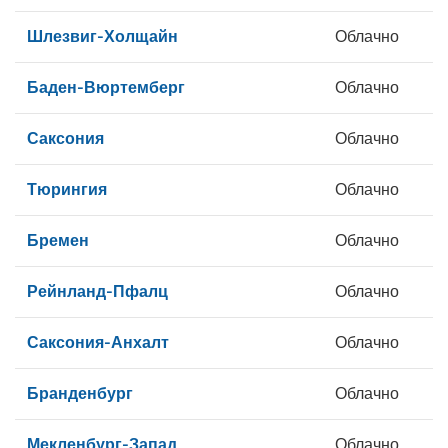
Шлезвиг-Холщайн
Облачно
Баден-Вюртемберг
Облачно
Саксония
Облачно
Тюрингия
Облачно
Бремен
Облачно
Рейнланд-Пфалц
Облачно
Саксония-Анхалт
Облачно
Бранденбург
Облачно
Мекленбург-Запад
Облачно