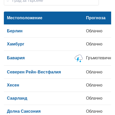
Местоположение
Прогноза
Берлин
Облачно
Хамбург
Облачно
Бавария
Гръмотевична 
Северен Рейн-Вестфалия
Облачно
Хесен
Облачно
Саарланд
Облачно
Долна Саксония
Облачно