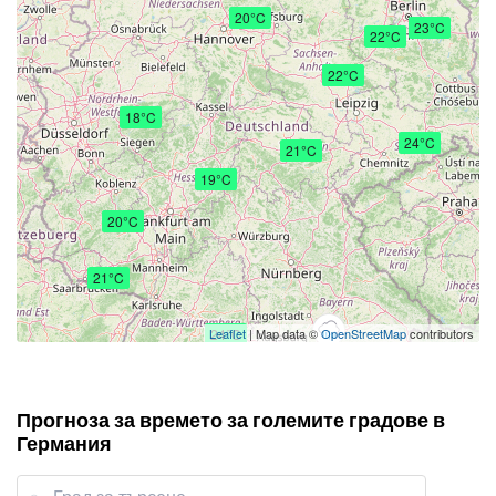
20°C
23°C
22°C
22°C
18°C
24°C
21°C
19°C
20°C
21°C
Leaflet
24°C
| Map data ©
OpenStreetMap
contributors
Прогноза за времето за големите градове в
Германия