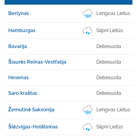
Berlynas
Lengvas Lietus
Hamburgas
Silpni Lietūs
Bavarija
Debesuota
Šiaurės Reinas-Vestfalija
Debesuota
Hesenas
Debesuota
Saro kraštas
Debesuota
Žemutinė Saksonija
Lengvas Lietus
Šlėzvigas-Holšteinas
Silpni Lietūs