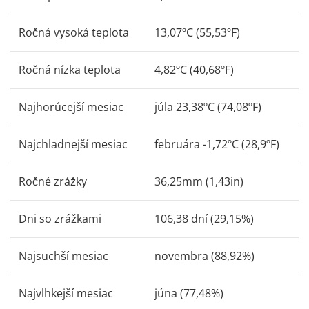
Ročná vysoká teplota
13,07ºC (55,53ºF)
Ročná nízka teplota
4,82ºC (40,68ºF)
Najhorúcejší mesiac
júla 23,38ºC (74,08ºF)
Najchladnejší mesiac
februára -1,72ºC (28,9ºF)
Ročné zrážky
36,25mm (1,43in)
Dni so zrážkami
106,38 dní (29,15%)
Najsuchší mesiac
novembra (88,92%)
Najvlhkejší mesiac
júna (77,48%)