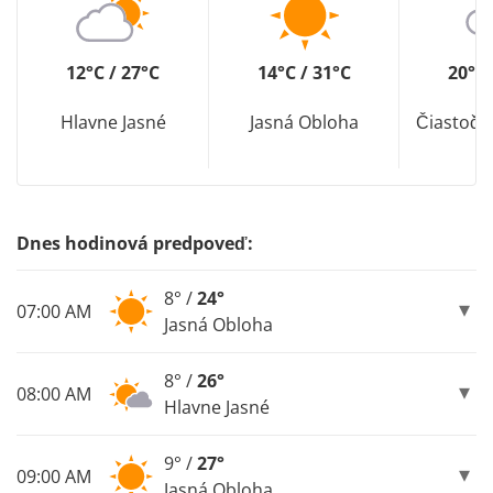
12°C / 27°C
14°C / 31°C
20°C 
Hlavne Jasné
Jasná Obloha
Čiastočn
Dnes hodinová predpoveď:
8° /
24°
07:00 AM
Jasná Obloha
8° /
26°
08:00 AM
Hlavne Jasné
9° /
27°
09:00 AM
Jasná Obloha