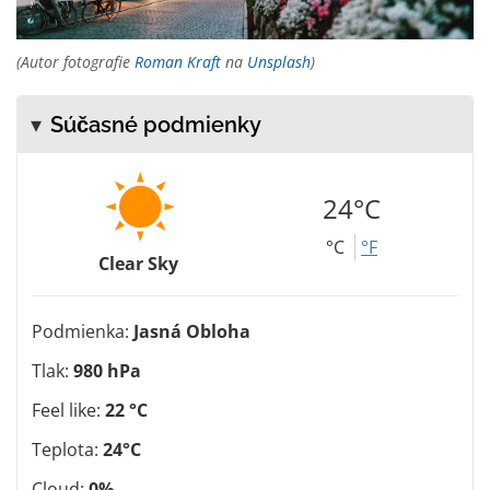
(Autor fotografie
Roman Kraft
na
Unsplash
)
Súčasné podmienky
24°C
°C
°F
Clear Sky
Podmienka:
Jasná Obloha
Tlak:
980 hPa
Feel like:
22 °C
Teplota:
24°C
Cloud:
0%