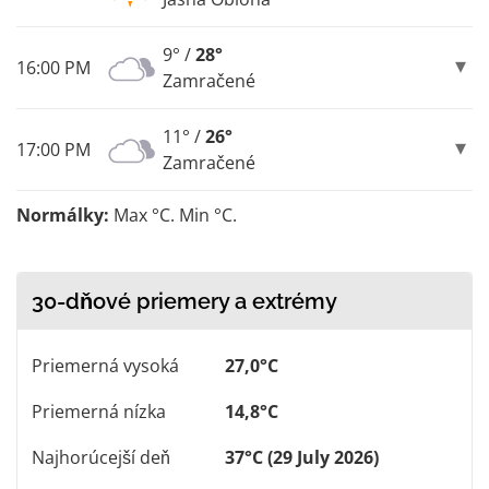
9° /
28°
16:00 PM
Zamračené
11° /
26°
17:00 PM
Zamračené
Normálky:
Max °C. Min °C.
30-dňové priemery a extrémy
Priemerná vysoká
27,0°C
Priemerná nízka
14,8°C
Najhorúcejší deň
37°C (29 July 2026)