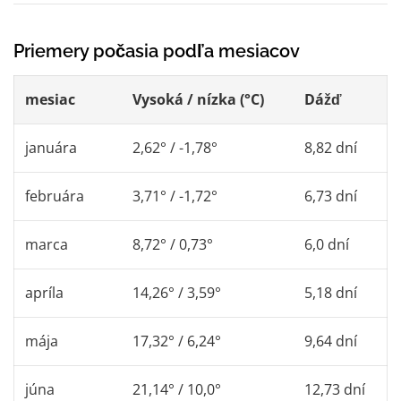
Priemery počasia podľa mesiacov
mesiac
Vysoká / nízka (°C)
Dážď
januára
2,62° / -1,78°
8,82 dní
februára
3,71° / -1,72°
6,73 dní
marca
8,72° / 0,73°
6,0 dní
apríla
14,26° / 3,59°
5,18 dní
mája
17,32° / 6,24°
9,64 dní
júna
21,14° / 10,0°
12,73 dní