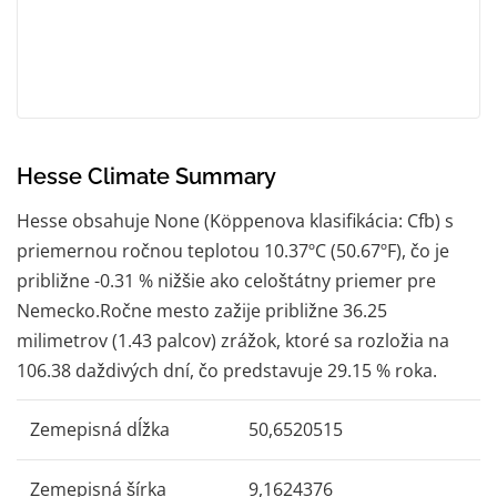
Hesse Climate Summary
Hesse obsahuje None (Köppenova klasifikácia: Cfb) s
priemernou ročnou teplotou 10.37ºC (50.67ºF), čo je
približne -0.31 % nižšie ako celoštátny priemer pre
Nemecko.Ročne mesto zažije približne 36.25
milimetrov (1.43 palcov) zrážok, ktoré sa rozložia na
106.38 daždivých dní, čo predstavuje 29.15 % roka.
Zemepisná dĺžka
50,6520515
Zemepisná šírka
9,1624376