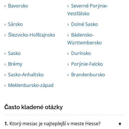
Bavorsko
Severné Porýnie-
Vestfálsko
Sársko
Dolné Sasko
Šlezvicko-Holštajnsko
Bádensko-
Württembersko
Sasko
Durínsko
Brémy
Porýnie-Falcko
Sasko-Anhaltsko
Brandenbursko
Meklenbursko-západ
Často kladené otázky
1.
Ktorý mesiac je najteplejší v meste Hesse?