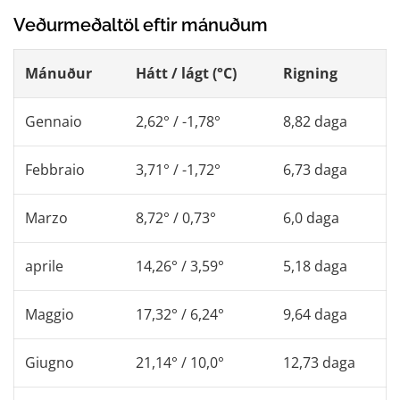
Veðurmeðaltöl eftir mánuðum
Mánuður
Hátt / lágt (°C)
Rigning
Gennaio
2,62° / -1,78°
8,82 daga
Febbraio
3,71° / -1,72°
6,73 daga
Marzo
8,72° / 0,73°
6,0 daga
aprile
14,26° / 3,59°
5,18 daga
Maggio
17,32° / 6,24°
9,64 daga
Giugno
21,14° / 10,0°
12,73 daga