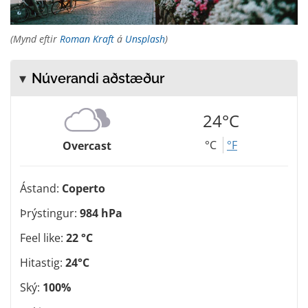
(Mynd eftir
Roman Kraft
á
Unsplash
)
Núverandi aðstæður
24°C
°C
°F
Overcast
Ástand:
Coperto
Þrýstingur:
984 hPa
Feel like:
22 °C
Hitastig:
24°C
Ský:
100%