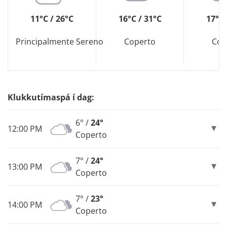
11°C / 26°C
16°C / 31°C
17°C 
Principalmente Sereno
Coperto
Cop
Klukkutímaspá í dag:
6° /
24°
12:00 PM
Coperto
7° /
24°
13:00 PM
Coperto
7° /
23°
14:00 PM
Coperto