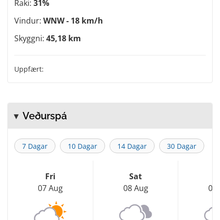
Raki:
31%
Vindur:
WNW - 18 km/h
Skyggni:
45,18 km
Uppfært:
Veðurspá
7 Dagar
10 Dagar
14 Dagar
30 Dagar
Fri
Sat
S
07 Aug
08 Aug
09