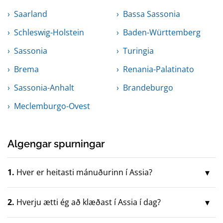
Saarland
Bassa Sassonia
Schleswig-Holstein
Baden-Württemberg
Sassonia
Turingia
Brema
Renania-Palatinato
Sassonia-Anhalt
Brandeburgo
Meclemburgo-Ovest
Algengar spurningar
1.
Hver er heitasti mánuðurinn í Assia?
2.
Hverju ætti ég að klæðast í Assia í dag?