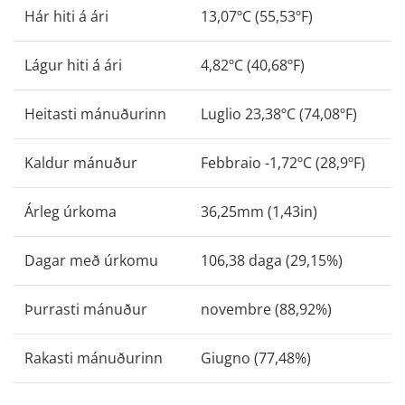
Hár hiti á ári
13,07ºC (55,53ºF)
Lágur hiti á ári
4,82ºC (40,68ºF)
Heitasti mánuðurinn
Luglio 23,38ºC (74,08ºF)
Kaldur mánuður
Febbraio -1,72ºC (28,9ºF)
Árleg úrkoma
36,25mm (1,43in)
Dagar með úrkomu
106,38 daga (29,15%)
Þurrasti mánuður
novembre (88,92%)
Rakasti mánuðurinn
Giugno (77,48%)