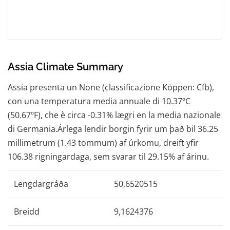
Assia Climate Summary
Assia presenta un None (classificazione Köppen: Cfb),
con una temperatura media annuale di 10.37ºC
(50.67ºF), che è circa -0.31% lægri en la media nazionale
di Germania.Árlega lendir borgin fyrir um það bil 36.25
millimetrum (1.43 tommum) af úrkomu, dreift yfir
106.38 rigningardaga, sem svarar til 29.15% af árinu.
Lengdargráða
50,6520515
Breidd
9,1624376