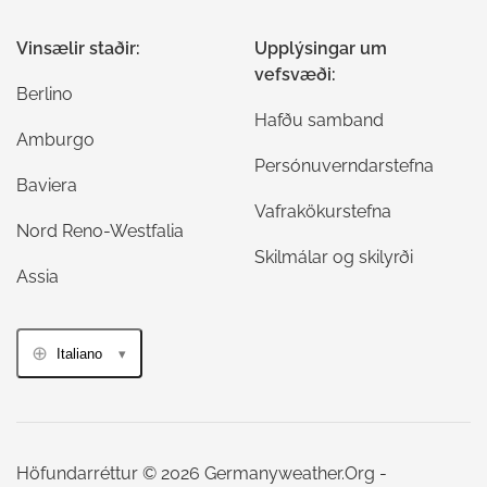
Vinsælir staðir:
Upplýsingar um
vefsvæði:
Berlino
Hafðu samband
Amburgo
Persónuverndarstefna
Baviera
Vafrakökurstefna
Nord Reno-Westfalia
Skilmálar og skilyrði
Assia
Italiano
Höfundarréttur © 2026 Germanyweather.Org -