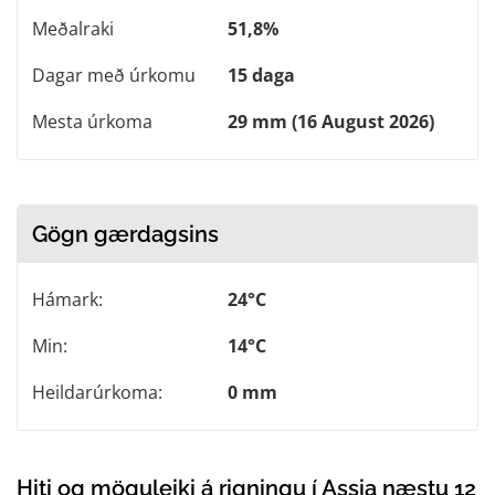
Meðalraki
51,8%
Dagar með úrkomu
15 daga
Mesta úrkoma
29 mm (16 August 2026)
Gögn gærdagsins
Hámark:
24°C
Min:
14°C
Heildarúrkoma:
0 mm
Hiti og möguleiki á rigningu í Assia næstu 12