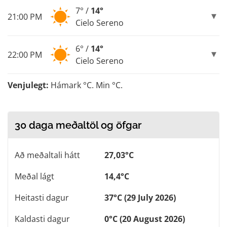
7° /
14°
21:00 PM
Cielo Sereno
6° /
14°
22:00 PM
Cielo Sereno
Venjulegt:
Hámark °C. Min °C.
30 daga meðaltöl og öfgar
Að meðaltali hátt
27,03°C
Meðal lágt
14,4°C
Heitasti dagur
37°C (29 July 2026)
Kaldasti dagur
0°C (20 August 2026)