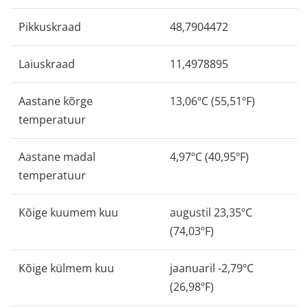
Pikkuskraad
48,7904472
Laiuskraad
11,4978895
Aastane kõrge
13,06ºC (55,51ºF)
temperatuur
Aastane madal
4,97ºC (40,95ºF)
temperatuur
Kõige kuumem kuu
augustil 23,35ºC
(74,03ºF)
Kõige külmem kuu
jaanuaril -2,79ºC
(26,98ºF)