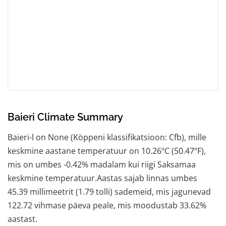
Baieri Climate Summary
Baieri-l on None (Köppeni klassifikatsioon: Cfb), mille
keskmine aastane temperatuur on 10.26ºC (50.47ºF),
mis on umbes -0.42% madalam kui riigi Saksamaa
keskmine temperatuur.Aastas sajab linnas umbes
45.39 millimeetrit (1.79 tolli) sademeid, mis jagunevad
122.72 vihmase päeva peale, mis moodustab 33.62%
aastast.