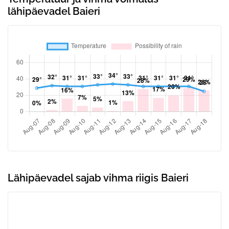
lähipäevadel Baieri
Lähipäevadel sajab vihma riigis Baieri