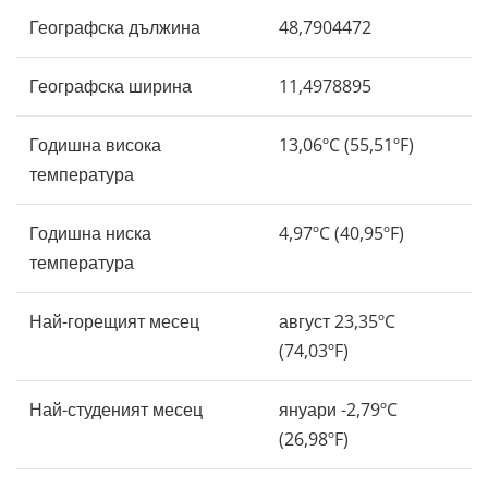
Географска дължина
48,7904472
Географска ширина
11,4978895
Годишна висока
13,06ºC (55,51ºF)
температура
Годишна ниска
4,97ºC (40,95ºF)
температура
Най-горещият месец
август 23,35ºC
(74,03ºF)
Най-студеният месец
януари -2,79ºC
(26,98ºF)