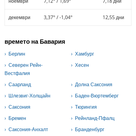
ноември
7,12° / 1,69°
7,18 дни
декември
3,37° / -1,04°
12,55 дни
времето на Бавария
Берлин
Хамбург
Северен Рейн-
Хесен
Вестфалия
Саарланд
Долна Саксония
Шлезвиг-Холщайн
Баден-Вюртемберг
Саксония
Тюрингия
Бремен
Рейнланд-Пфалц
Саксония-Анхалт
Бранденбург