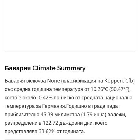
Бавария Climate Summary
Бавария включва None (класификация на Köppen: Cfb)
със средна годишна температура от 10.26ºC (50.47ºF),
което е около -0.42% по-ниско от средната национална
температура за Германия.Годишно в града падат
приблизително 45.39 милиметра (1.79 инча) валежи,
разпределени в 122.72 дъждовни дни, което
представлява 33.62% от годината.