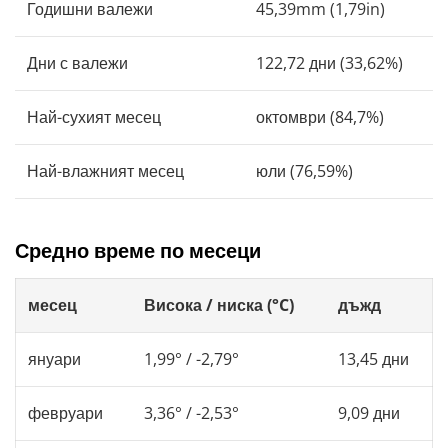
Годишни валежи
45,39mm (1,79in)
Дни с валежи
122,72 дни (33,62%)
Най-сухият месец
октомври (84,7%)
Най-влажният месец
юли (76,59%)
Средно време по месеци
месец
Висока / ниска (°C)
дъжд
януари
1,99° / -2,79°
13,45 дни
февруари
3,36° / -2,53°
9,09 дни