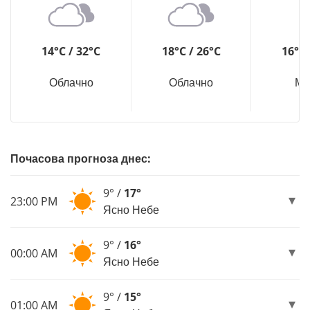
14°C / 32°C
18°C / 26°C
16°C 
Облачно
Облачно
Мъ
Почасова прогноза днес:
9° /
17°
23:00 PM
Ясно Небе
9° /
16°
00:00 AM
Ясно Небе
9° /
15°
01:00 AM