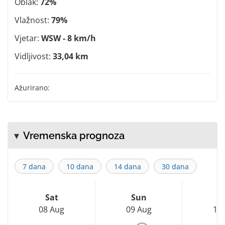
Oblak:
72%
Vlažnost:
79%
Vjetar:
WSW - 8 km/h
Vidljivost:
33,04 km
Ažurirano:
Vremenska prognoza
7 dana
10 dana
14 dana
30 dana
Sat
Sun
M
08 Aug
09 Aug
10