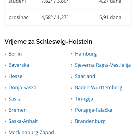
studeni
7,82° / 3,86°
4,27 dana
prosinac
4,58° / 1,27°
5,91 dana
Vrijeme za Schleswig-Holstein
Berlin
Hamburg
Bavarska
Sjeverna Rajna-Vestfalija
Hesse
Saarland
Donja Saska
Baden-Wurttemberg
Saska
Tiringija
Bremen
Porajnje-Falačka
Saska-Anhalt
Brandenburg
Mecklenburg-Zapad