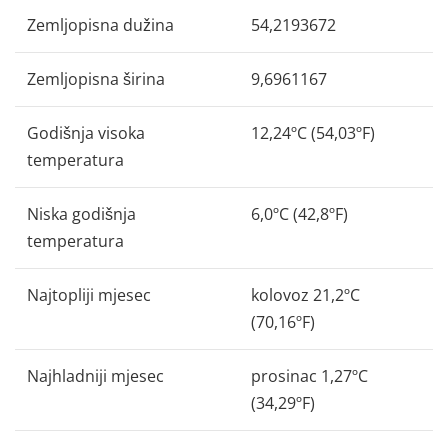
Zemljopisna dužina
54,2193672
Zemljopisna širina
9,6961167
Godišnja visoka
12,24ºC (54,03ºF)
temperatura
Niska godišnja
6,0ºC (42,8ºF)
temperatura
Najtopliji mjesec
kolovoz 21,2ºC
(70,16ºF)
Najhladniji mjesec
prosinac 1,27ºC
(34,29ºF)