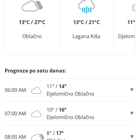
13°C / 27°C
13°C / 21°C
11°C 
Oblačno
Lagana Kiša
Djelomič
Prognoza po satu danas:
11° /
14°
06:00 AM
Djelomično Oblačno
10° /
16°
07:00 AM
Djelomično Oblačno
8° /
17°
08:00 AM