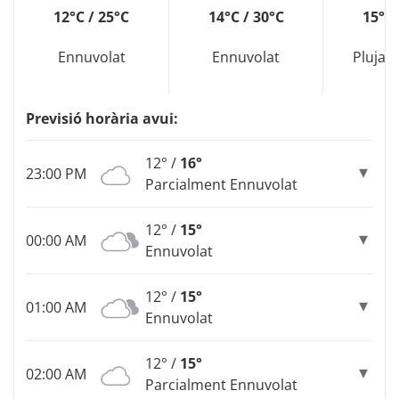
12°C / 25°C
14°C / 30°C
15°C 
Ennuvolat
Ennuvolat
Pluja 
Previsió horària avui:
12° /
16°
23:00 PM
Parcialment Ennuvolat
12° /
15°
00:00 AM
Ennuvolat
12° /
15°
01:00 AM
Ennuvolat
12° /
15°
02:00 AM
Parcialment Ennuvolat