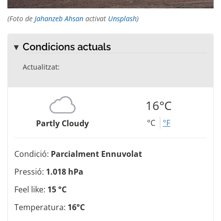
(Foto de
Jahanzeb Ahsan
activat
Unsplash
)
Condicions actuals
Actualitzat:
16°C
°C
°F
Partly Cloudy
Condició:
Parcialment Ennuvolat
Pressió:
1.018 hPa
Feel like:
15 °C
Temperatura:
16°C