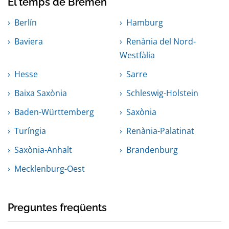
El temps de Bremen
Berlín
Hamburg
Baviera
Renània del Nord-
Westfàlia
Hesse
Sarre
Baixa Saxònia
Schleswig-Holstein
Baden-Württemberg
Saxònia
Turíngia
Renània-Palatinat
Saxònia-Anhalt
Brandenburg
Mecklenburg-Oest
Preguntes freqüents