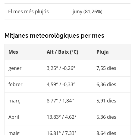
El mes més plujós
juny (81,26%)
Mitjanes meteorològiques per mes
Mes
Alt / Baix (°C)
Pluja
gener
3,25° / -0,26°
7,55 dies
febrer
4,59° / -0,33°
6,36 dies
març
8,77° / 1,84°
5,91 dies
Abril
13,83° / 4,62°
5,36 dies
maig
16,81° / 7,33°
8,64 dies