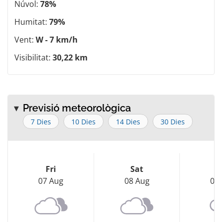
Núvol:
78%
Humitat:
79%
Vent:
W - 7 km/h
Visibilitat:
30,22 km
Previsió meteorològica
7 Dies
10 Dies
14 Dies
30 Dies
Fri
Sat
S
07 Aug
08 Aug
09