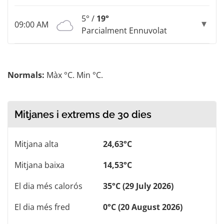
5° /
19°
09:00 AM
Parcialment Ennuvolat
Normals:
Màx °C. Min °C.
Mitjanes i extrems de 30 dies
Mitjana alta
24,63°C
Mitjana baixa
14,53°C
El dia més calorós
35°C (29 July 2026)
El dia més fred
0°C (20 August 2026)