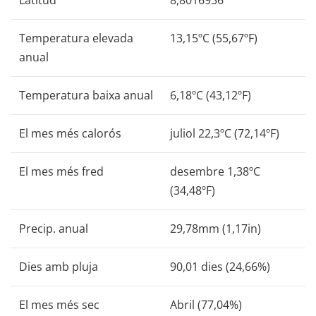
Latitud
8,8016936
Temperatura elevada
13,15ºC (55,67ºF)
anual
Temperatura baixa anual
6,18ºC (43,12ºF)
El mes més calorós
juliol 22,3ºC (72,14ºF)
El mes més fred
desembre 1,38ºC
(34,48ºF)
Precip. anual
29,78mm (1,17in)
Dies amb pluja
90,01 dies (24,66%)
El mes més sec
Abril (77,04%)